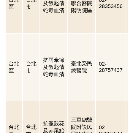
02-
及飯匙倩
聯合醫院
28353456
區
市
蛇毒血清
陽明院區
1
抗雨傘節
台北
台北
臺北榮民
02-
及飯匙倩
28757437
區
市
總醫院
蛇毒血清
三軍總醫
抗龜殼花
台北
台北
院附設民
02-
及赤尾鮐