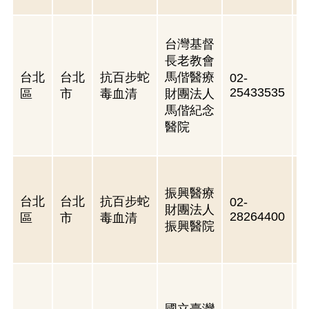
台灣基督
長老教會
台北
台北
抗百步蛇
馬偕醫療
02-
25433535
區
市
毒血清
財團法人
馬偕紀念
醫院
振興醫療
台北
台北
抗百步蛇
02-
財團法人
28264400
區
市
毒血清
振興醫院