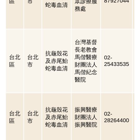
87927044
區
市
眾診療服
蛇毒血清
務處
3
台灣基督
長老教會
抗龜殼花
台北
台北
馬偕醫療
02-
及赤尾鮐
25433535
區
市
財團法人
蛇毒血清
馬偕紀念
醫院
抗龜殼花
振興醫療
台北
台北
02-
及赤尾鮐
財團法人
28264400
區
市
蛇毒血清
振興醫院