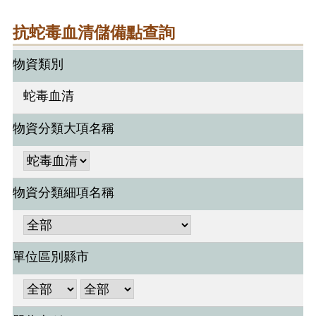
抗蛇毒血清儲備點查詢
物資類別
蛇毒血清
物資分類大項名稱
物資分類細項名稱
單位區別縣市