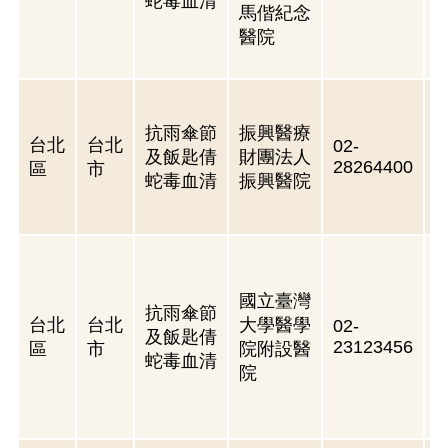
蛇毒血清
馬偕紀念
醫院
抗雨傘節
振興醫療
台北
台北
02-
及飯匙倩
財團法人
28264400
區
市
蛇毒血清
振興醫院
國立臺灣
抗雨傘節
台北
台北
大學醫學
02-
及飯匙倩
23123456
區
市
院附設醫
蛇毒血清
院