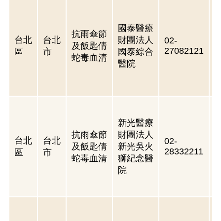
國泰醫療
抗雨傘節
台北
台北
財團法人
02-
及飯匙倩
27082121
區
市
國泰綜合
蛇毒血清
醫院
新光醫療
抗雨傘節
財團法人
台北
台北
02-
及飯匙倩
新光吳火
28332211
區
市
蛇毒血清
獅紀念醫
院