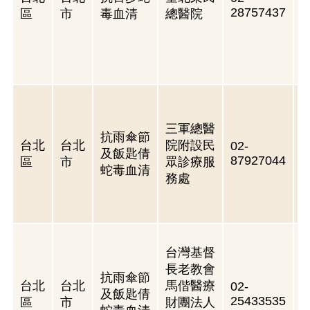
28757437
區
市
毒血清
總醫院
三軍總醫
抗雨傘節
台北
台北
院附設民
02-
及飯匙倩
87927044
區
市
眾診療服
蛇毒血清
務處
3
台灣基督
長老教會
抗雨傘節
台北
台北
馬偕醫療
02-
及飯匙倩
25433535
區
市
財團法人