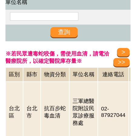
單位名稱
※若民眾遭毒蛇咬傷，需使用血清，請電洽
醫療院所，以確定醫院庫存量※
區別
縣市
物資分類
單位名稱
連絡電話
三軍總醫
台北
台北
抗百步蛇
院附設民
02-
87927044
區
市
毒血清
眾診療服
務處
3