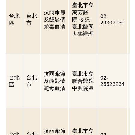
臺北市立
抗雨傘節
萬芳醫
台北
台北
02-
及飯匙倩
院-委託
29307930
區
市
蛇毒血清
臺北醫學
大學辦理
抗雨傘節
臺北市立
台北
台北
02-
及飯匙倩
聯合醫院
25523234
區
市
蛇毒血清
中興院區
抗雨傘節
臺北市立
台北
台北